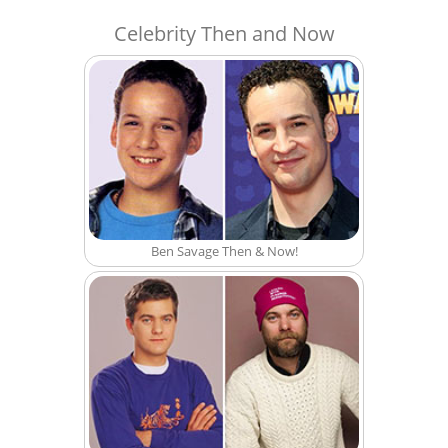
Celebrity Then and Now
Ben Savage Then & Now!