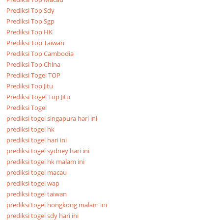
Prediksi Top Sdy
Prediksi Top Sgp
Prediksi Top HK
Prediksi Top Taiwan
Prediksi Top Cambodia
Prediksi Top China
Prediksi Togel TOP
Prediksi Top Jitu
Prediksi Togel Top Jitu
Prediksi Togel
prediksi togel singapura hari ini
prediksi togel hk
prediksi togel hari ini
prediksi togel sydney hari ini
prediksi togel hk malam ini
prediksi togel macau
prediksi togel wap
prediksi togel taiwan
prediksi togel hongkong malam ini
prediksi togel sdy hari ini